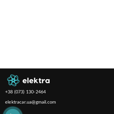
Опційний салон
+
Матеріал салону
Шкіра наппа
*ціна з пдв
06 ULTRA
$47,500
Залишити заявку
+38 (073) 130-2464
elektracar.ua@gmail.com