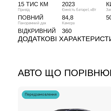
15 ТИС КМ
2023
К
Привід
Ємність батареї, кВт
За
ПОВНИЙ
84,8
5
Панорамний дах
Камера
ВІДКРИВНИЙ
360
ДОДАТКОВІ ХАРАКТЕРИСТ
Габарити авто ( Довжина*ширина*висота)
АВТО ЩО ПОРІВНЮ
Тип двигуна
Синхронни
К-сть двигунів
Передзамовлення
Тип батареї
Ємність батареї (кВт/год)