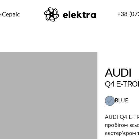
и
Сервіс
+38 (07
AUDI
Q4 E-TRO
BLUE
AUDI Q4 E-TR
пробігом всьо
екстерʼєром 