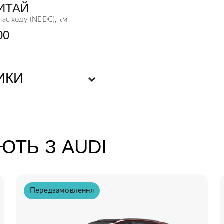
ИТАЙ
пас ходу (NEDC), км
00
ИКИ
4592*1852*1629
ЮТЬ З AUDI
й на постійних магнітах
2
Передзамовлення
Потрійна літієва
84,8