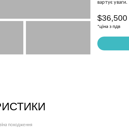
вартує уваги.
$36,500
*ціна з пдв
РИСТИКИ
аїна походження