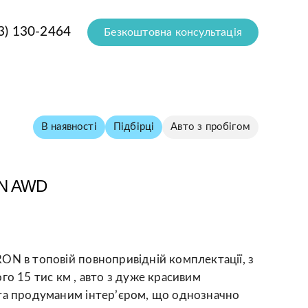
3) 130-2464
Безкоштовна консультація
В наявності
Підбірці
Авто з пробігом
N AWD
ON в топовій повнопривідній комплектації, з
го 15 тис км , авто з дуже красивим
та продуманим інтерʼєром, що однозначно