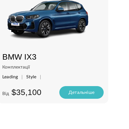
BMW IX3
Комплектації
Leading
Style
$35,100
Детальнiше
Від